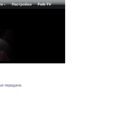
те
Настройки
Folk TV
ые передачи.