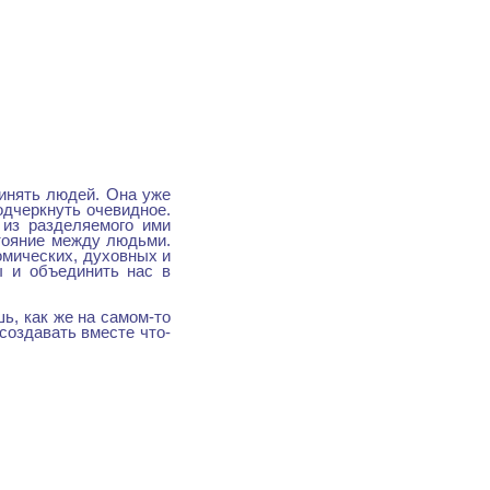
динять людей. Она уже
одчеркнуть очевидное.
а из разделяемого ими
тояние между людьми.
омических, духовных и
ы и объединить нас в
шь, как же на самом-то
создавать вместе что-