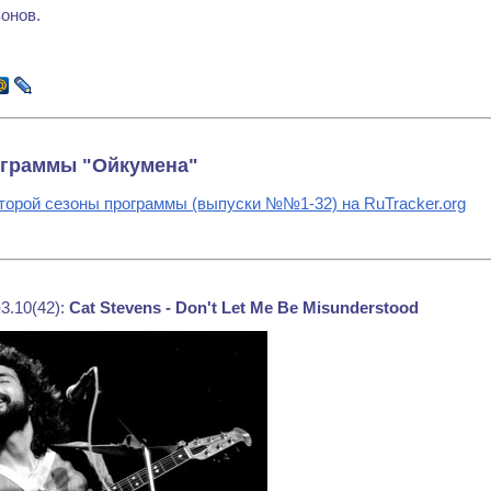
онов.
ограммы "Ойкумена"
торой сезоны программы (выпуски №№1-32) на RuTracker.org
3.10(42):
Cat Stevens - Don't Let Me Be Misunderstood