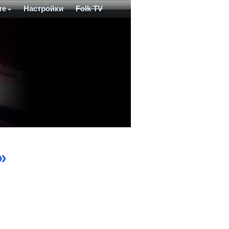
те
Настройки
Folk TV
»