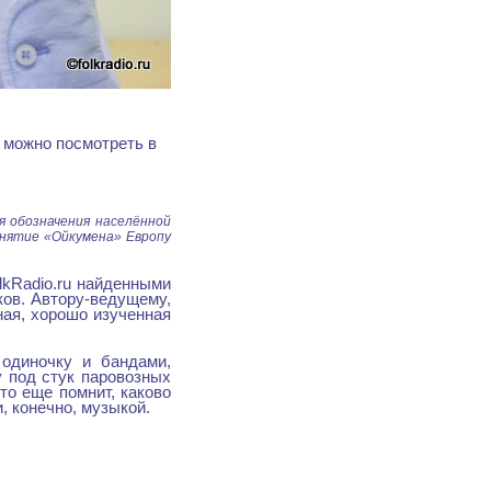
 можно посмотреть в
ля обозначения населённой
онятие «Ойкумена» Европу
lkRadio.ru найденными
ов. Автору-ведущему,
ная, хорошо изученная
одиночку и бандами,
 под стук паровозных
то еще помнит, каково
 конечно, музыкой.