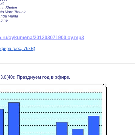
uit
me Shelter
/No More Trouble
handa Mama
agine
dio.ru/oykumena/201203071900.oy.mp3
фира (doc, 76kB)
3.8(40):
Празднуем год в эфире.