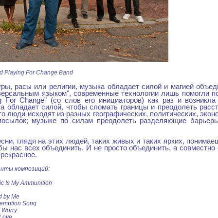
nd Playing For Change Band
уры, расы или религии, музыка обладает силой и магией объе
версальным языком", современные технологии лишь помогли п
g For Change” (со слов его инициаторов) как раз и возникл
ка обладает силой, чтобы сломать границы и преодолеть расс
что люди исходят из разных географических, политических, экон
посылок; музыке по силам преодолеть разделяющие барьер
сни, глядя на этих людей, таких живых и таких ярких, понимае
бы нас всех объединить. И не просто объединить, а совместно 
прекрасное.
енты композиций:
ic Is My Ammunition
nd by Me
demption Song
t Worry
 Love