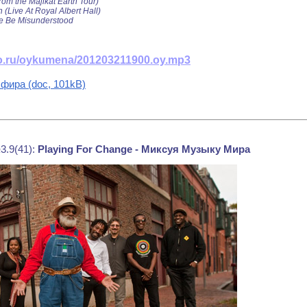
rom the Majikat Earth Tour)
 (Live At Royal Albert Hall)
 Me Be Misunderstood
dio.ru/oykumena/201203211900.oy.mp3
фира (doc, 101kB)
3.9(41):
Playing For Change - Миксуя Музыку Мира