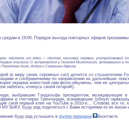
 средам в 19:00. Порядок выхода повторных эфиров программы
греч. oikumene, от oikeo — обитаю, населяю), термин, употребляемый д
Впервые описание О. встречается у Гекатея Милетского, включавшего в п
и Переднюю Азию, Индию и Северную Африку.
орой (в меру своих скромных сил) делится со слушателями Fo
ищами и соображениями по направлению их дальнейших поиск
скорее окраина известной нам фолк-ойкумены, чем ее централь
ем забегать, клянусь своей гитарой!).
юди, выбравшие Гэндальфа президентом, музицирующие в 
Африки и глетчерах Гренландии, осваивавшие губную гармошку
щие свой первый клип на YouTube в 2010-е… Словом, все те, к
УЗЫКУ. Буду рад поделиться с Вами историями из их жизни и,
ожение буду рад услышать в
группе передачи
Вконтакте.