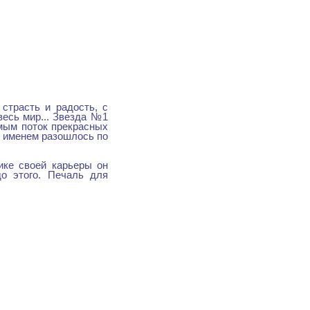
страсть и радость, с
весь мир... Звезда №1
емым поток прекрасных
о именем разошлось по
ике своей карьеры он
о этого. Печаль для