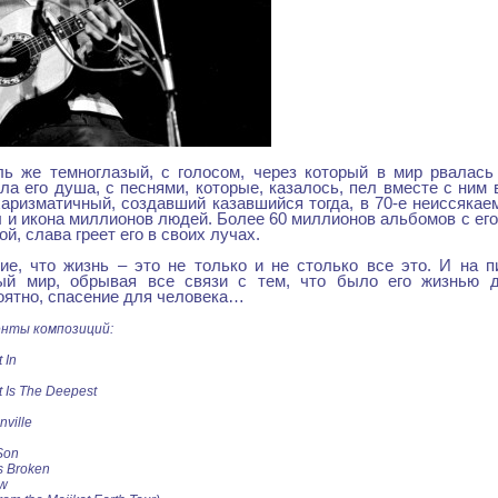
ь же темноглазый, с голосом, через который в мир рвалась 
ела его душа, с песнями, которые, казалось, пел вместе с ним 
харизматичный, создавший казавшийся тогда, в 70-е неиссяка
л и икона миллионов людей. Более 60 миллионов альбомов с ег
ой, слава греет его в своих лучах.
ие, что жизнь – это не только и не столько все это. И на п
ый мир, обрывая все связи с тем, что было его жизнью д
роятно, спасение для человека…
енты композиций:
 In
ut Is The Deepest
nville
 Son
s Broken
ow