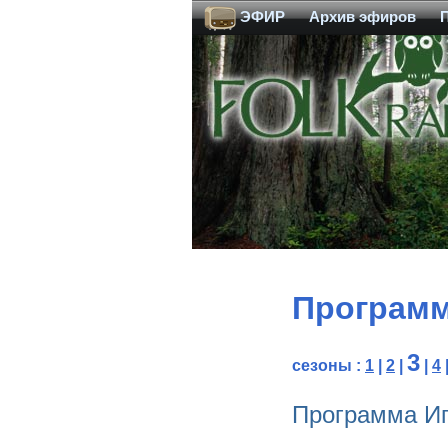
ЭФИР
Архив эфиров
Программа
3
сезоны :
1
|
2
|
|
4
Программа Иг