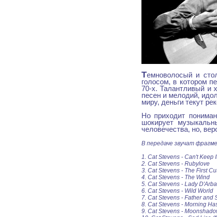
Т
емноволосый и стол
голосом, в котором п
70-х. Талантливый и 
песен и мелодий, идо
миру, деньги текут рек
Но приходит пониман
шокирует музыкальн
человечества, но, ве
В передаче звучат фрагм
1. Cat Stevens - Can't Keep It
2. Cat Stevens - Rubylove
3. Cat Stevens - The First C
4. Cat Stevens - The Wind
5. Cat Stevens - Lady D'Arba
6. Cat Stevens - Wild World
7. Cat Stevens - Father and
8. Cat Stevens - Morning Ha
9. Cat Stevens - Moonshad