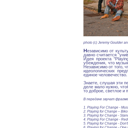
photo (c) Jeremy Goulder a
Н
езависимо от культ
давно считается "уни
Идея проекта “Playin
убеждения, что музы
Независимо от того, 
идеологических пред
единое человечество.
Знаете, слушая эти пе
деле мало нужно, что
то доброе, светлое и 
В передаче звучат фрагм
1. Playing For Change - Mus
2. Playing for Change – Biko
3. Playing for Change - Sta
4. Playing For Change - Re
5. Playing for Change - Don'
6. Playing for Change - One