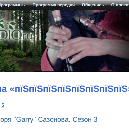
Программы
Программа передач
Общение
О проек
 «пїЅпїЅпїЅпїЅпїЅпїЅпїЅпїЅ
|
5
оря "Garry" Сазонова. Сезон 3