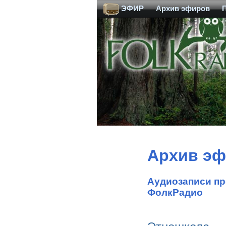
ЭФИР
Архив эфиров
Архив э
Аудиозаписи пр
ФолкРадио