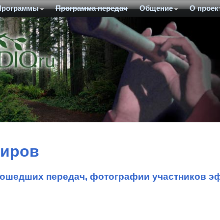
Программы
Программа передач
Общение
О проек
фиров
ошедших передач, фотографии участников э