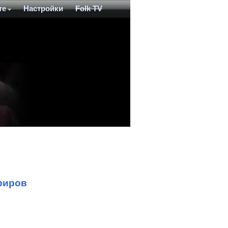
те
Настройки
Folk TV
фиров