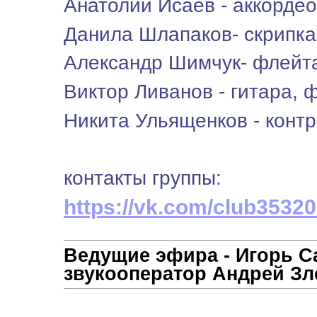
Анатолий Исаев - аккордео
Данила Шлапаков- скрипка
Александр Шимчук- флейта
Виктор Ливанов - гитара, 
Никита Ульященков - конт
контакты группы:
https://vk.com/club3532
Ведущие эфира - Игорь С
звукооператор Андрей Злоб